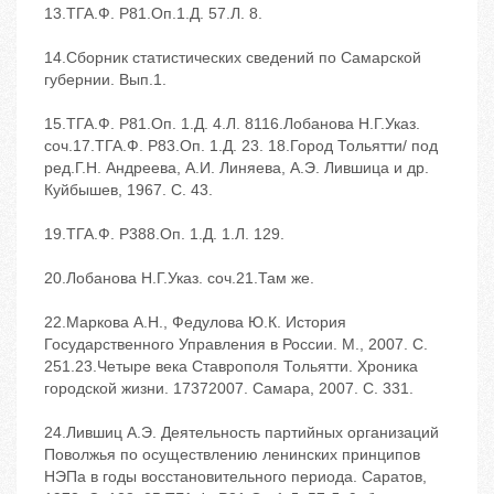
13.ТГА.‬Ф. Р81.‬Оп.1.‬Д. 57.‬Л. 8.
14.Сборник статистических сведений по Самарской
губернии. Вып.1.
15.ТГА.‬Ф. Р81.‬Оп. 1.‬Д. 4.‬Л. 8116.Лобанова Н.Г.Указ.
соч.17.ТГА.‬Ф. Р83.‬Оп. 1.‬Д. 23. 18.Город Тольятти/ под
ред.Г.Н. Андреева, А.И. Линяева, А.Э. Лившица и др.
‬Куйбышев, 1967. ‬С. 43.
19.ТГА.‬Ф. Р388.‬Оп. 1.‬Д. 1.‬Л. 129.
20.Лобанова Н.Г.Указ. соч.21.Там же.
22.Маркова А.Н., Федулова Ю.К. История
Государственного Управления в России. ‬М., 2007. ‬С.
251.23.Четыре века Ставрополя ‬Тольятти. Хроника
городской жизни. 1737‬2007. ‬Самара, 2007. ‬С. 331.
24.Лившиц А.Э. Деятельность партийных организаций
Поволжья по осуществлению ленинских принципов
НЭПа в годы восстановительного периода. ‬Саратов,