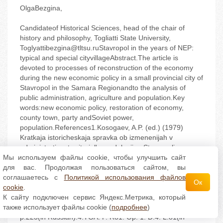
OlgaBezgina,
Сandidateof Historical Sciences, head of the chair of
history and philosophy, Togliatti State University,
Toglyattibezgina@tltsu.ruStavropol in the years of NEP:
typical and special cityvillageAbstract.The article is
devoted to processes of reconstruction of the economy
during the new economic policy in a small provincial city of
Stavropol in the Samara Regionandto the analysis of
public administration, agriculture and population.Key
words:new economic policy, restoration of economy,
county town, party andSoviet power,
population.References1.Kosogaev, A.P. (ed.) (1979)
Kratkaja istoricheskaja spravka ob izmenenijah v
administrativnoterritorial'nom delenii g. Stavropolja
Мы используем файлы cookie, чтобы улучшить сайт
(Tol'jatti) i Stavropol'skogo rajona,Tol'jatti, p. 4(in
для вас. Продолжая пользоваться сайтом, вы
Russian).2.Lobanova,N.G. (2009) Istoricheskaja spravka
соглашаетесь с
Политикой использования файлов
“Stavropol'v gody njepa”,Tol'jatti(in Russian).3.Mirskov,Ja.
Ок
cookie
.
(2004) “O Stavropole 1920‬1930h godov”, inStavropol' na
К сайту подключен сервис Яндекс.Метрика, который
Volge i ego okrestnosti v vospominanijah i dokumentah,
также использует файлы cookie (
подробнее
)
Tol'jatti, Gorodskoj muzejnyj kompleks “Nasledie”,
p.223(in Russian).4.TGA. F. R81. Op. 1. D.4. L.81(in