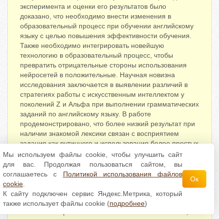
эксперимента и оценки его результатов было
доказано, что необходимо внести изменения в
образовательный процесс при обучении английскому
языку с целью повышения эффективности обучения.
Также необходимо интегрировать новейшую
технологию в образовательный процесс, чтобы
превратить отрицательные стороны использования
нейросетей в положительные. Научная новизна
исследования заключается в выявлении различий в
стратегиях работы с искусственным интеллектом у
поколений Z и Альфа при выполнении грамматических
заданий по английскому языку. В работе
продемонстрировано, что более низкий результат при
наличии знакомой лексики связан с восприятием
задания как рутинного и использования более простых
промптов, в то время как незнание лексики
Мы используем файлы cookie, чтобы улучшить сайт
компенсируется через развернутые запросы к
для вас. Продолжая пользоваться сайтом, вы
искусственному интеллекту. Теоретическая значимость
соглашаетесь с
Политикой использования файлов
Ок
данного исследования заключается в обосновании
cookie
.
влияния искусственного интеллекта на разные
К сайту подключен сервис Яндекс.Метрика, который
возрастные группы обучающихся в рамках теории
также использует файлы cookie (
подробнее
)
поколений. Практическая значимость состоит в том,