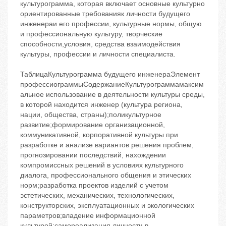
культурограмма, которая включает основные культурно
ориентированные требованияк личности будущего
инженераи его профессии, культурные нормы, общую
и профессиональную культуру, творческие
способности,условия, средства взаимодействия
культуры, профессии и личности специалиста.
ТаблицаКультурограмма будущего инженераЭлемент
профессиограммыСодержаниеКультурограммамаксим
альное использование в деятельности культуры среды,
в которой находится инженер (культура региона,
нации, общества, страны);поликультурное
развитие;формирование организационной,
коммуникативной, корпоративной культуры при
разработке и анализе вариантов решения проблем,
прогнозировании последствий, нахождении
компромиссных решений в условиях культурного
диалога, профессионального общения и этических
норм;разработка проектов изделий с учетом
эстетических, механических, технологических,
конструкторских, эксплуатационных и экологических
параметров;владение информационной
культурой;самореализация личности в