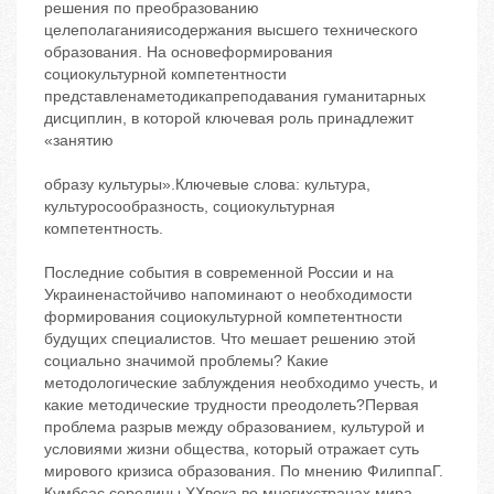
решения по преобразованию
целеполаганияисодержания высшего технического
образования. На основеформирования
социокультурной компетентности
представленаметодикапреподавания гуманитарных
дисциплин, в которой ключевая роль принадлежит
«занятию
образу культуры».Ключевые слова: культура,
культуросообразность, социокультурная
компетентность.
Последние события в современной России и на
Украиненастойчиво напоминают о необходимости
формирования социокультурной компетентности
будущих специалистов. Что мешает решению этой
социально значимой проблемы? Какие
методологические заблуждения необходимо учесть, и
какие методические трудности преодолеть?Первая
проблема разрыв между образованием, культурой и
условиями жизни общества, который отражает суть
мирового кризиса образования. По мнению ФилиппаГ.
Кумбсас середины XXвека во многихстранах мира