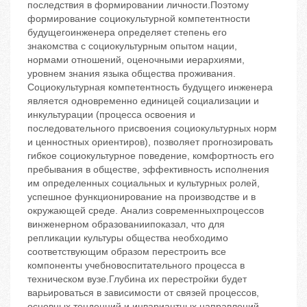
последствия в формировании личности.Поэтому
формирование социокультурной компетентности
будущегоинженера определяет степень его
знакомства с социокультурным опытом нации,
нормами отношений, оценочными иерархиями,
уровнем знания языка общества проживания.
Социокультурная компетентность будущего инженера
является одновременно единицей социализации и
инкультурации (процесса освоения и
последовательного присвоения социокультурных норм
и ценностных ориентиров), позволяет прогнозировать
гибкое социокультурное поведение, комфортность его
пребывания в обществе, эффективность исполнения
им определенных социальных и культурных ролей,
успешное функционирование на производстве и в
окружающей среде. Анализ современныхпроцессов
винженерном образованиипоказал, что для
репликации культуры общества необходимо
соответствующим образом перестроить все
компоненты учебновоспитательного процесса в
техническом вузе.Глубина их перестройки будет
варьироваться в зависимости от связей процессов,
основных тенденций и инвариантных направлений