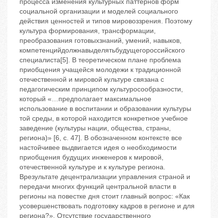
процесса изменения культурных паттернов форм
социальной организации и моделей социального
действия ценностей и типов мировоззрения. Поэтому
культура формирования, трансформации,
преобразования готовыхзнаний, умений, навыков,
компетенцийдолжнавыделятьбудущегороссийского
специалиста[5]. В теоретическом плане проблема
приобщения учащейся молодежи к традиционной
отечественной и мировой культуре связана с
педагогическим принципом культуросообразности,
который «…предполагает максимальное
использование в воспитании и образовании культуры
той среды, в которой находится конкретное учебное
заведение (культуры нации, общества, страны,
региона)» [6, с. 47]. В обозначенном контексте все
настойчивее выдвигается идея о необходимости
приобщения будущих инженеров к мировой,
отечественной культуре и к культуре региона.
Врезультате децентрализации управления страной и
передачи многих функций центральной власти в
регионы на повестке дня стоит главный вопрос: «Как
усовершенствовать подготовку кадров в регионе и для
региона?». Отсутствие государственного