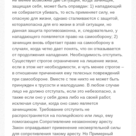
не менее возможны две ситуации, когда зачинщик,
защищая себя, может быть оправдан: 1) нападающий
не собирается убивать, то есть применяет силу, не
опасную для жизни, однако сталкиваются с защитой,
котораяопасна для его жизни в этой ситуации, но
данная защита противозаконна, и, следовательно, у
нападающего появляется право на самооборону; 2)
зачинщик вновь обретает право на самооборону в
случаях, когда четко дает понять, что он отказывается
от продолжения нападения. Необходимость отступить.
Существует строгое ограничение на лишение жизни,
если в этом нет необходимости, и чуть менее строгое –
в отношении причинения ему телесных повреждений
при самообороне. Вместе с тем никто не может быть
принужден к трусости и малодушию. В любом случае
лицо не должно отступать, если это небезопасно, а
также если оно у себя дома либо на своей работ,
исключая случаи, когда оно само является
зачинщиком. Требование отступить не
распространяется на полицейского или лицо, ему
помогающее.Сопротивление незаконному аресту.
Закон оправдывает применение несмертельной силы
для сопротивления такому аресту. Но Примерный