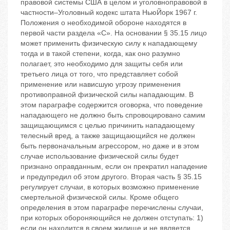
правовой системы США в целом и уголовноправовой в
частности–Уголовный кодекс штата НьюЙорк 1967 г.
Положения о необходимой обороне находятся в
первой части раздела «С». На основании § 35.15 лицо
может применить физическую силу к нападающему
тогда и в такой степени, когда, как оно разумно
полагает, это необходимо для защиты себя или
третьего лица от того, что представляет собой
применение или нависшую угрозу применения
противоправной физической силы нападающим. В
этом параграфе содержится оговорка, что поведение
нападающего не должно быть спровоцировано самим
защищающимся с целью причинить нападающему
телесный вред, а также защищающийся не должен
быть первоначальным агрессором, но даже и в этом
случае использование физической силы будет
признано оправданным, если он прекратил нападение
и предупредил об этом другого. Вторая часть § 35.15
регулирует случаи, в которых возможно применение
смертельной физической силы. Кроме общего
определения в этом параграфе перечислены случаи,
при которых обороняющийся не должен отступать: 1)
если он находится в своем жилище и не является