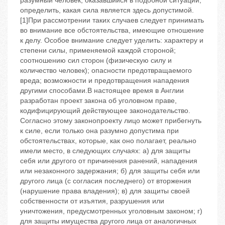
разумный человек, оказавшийся в подобной ситуации,
определить, какая сила является здесь допустимой.
[1]При рассмотрении таких случаев следует принимать
во внимание все обстоятельства, имеющие отношение
к делу. Особое внимание следует уделить: характеру и
степени силы, применяемой каждой стороной;
соотношению сил сторон (физическую силу и
количество человек); опасности предотвращаемого
вреда; возможности и предотвращения нападения
другими способами.В настоящее время в Англии
разработан проект закона об уголовном праве,
кодифицирующий действующее законодательство.
Согласно этому законопроекту лицо может прибегнуть
к силе, если только она разумно допустима при
обстоятельствах, которые, как оно полагает, реально
имели место, в следующих случаях: а) для защиты
себя или другого от причинения ранений, нападения
или незаконного задержания; б) для защиты себя или
другого лица (с согласия последнего) от вторжения
(нарушение права владения); в) для защиты своей
собственности от изъятия, разрушения или
уничтожения, предусмотренных уголовным законом; г)
для защиты имущества другого лица от аналогичных