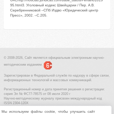
URLhttp://noticias.juridicas.com/base_datos/Penal/lo1019
95.html3. Уголовный кодекс Швейцарии / Пер. А.В.
Серебренниковой –СПб Издво «Юридический центр
Пресс», 2002. –С.205.
© 2008-2026, Сайт является
официальным электронным
научно-
методическим изданием.
Зарегистрирован в Федеральной службе по надзору в сфере связи,
информационных технологий и массовых коммуникаций.
Регистрационный номер и дата принятия решения о регистрации:
серия Эл № ФС77-78575 от 08 июля 2020 г
Научно-методическому журналу присвоен международный код
ISSN 2304-120X
Мы используем файлы cookie, чтобы улучшить сайт
МЦИТО
|
Школьные олимпиады и онлайн конкурсы для детей
|