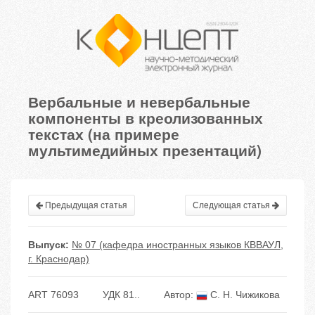
Вербальные и невербальные
компоненты в креолизованных
текстах (на примере
мультимедийных презентаций)
Предыдущая статья
Следующая статья
Выпуск:
№ 07 (кафедра иностранных языков КВВАУЛ,
г. Краснодар)
ART 76093
УДК 81..
Автор:
С. Н. Чижикова