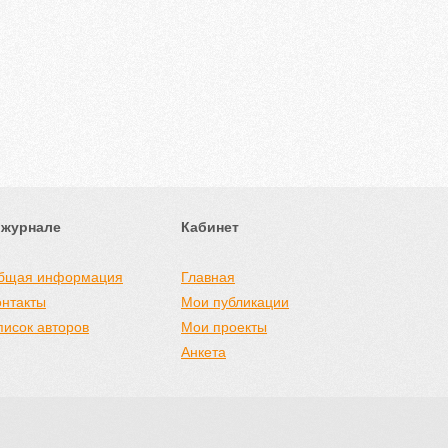
 журнале
Кабинет
бщая информация
Главная
онтакты
Мои публикации
писок авторов
Мои проекты
Анкета