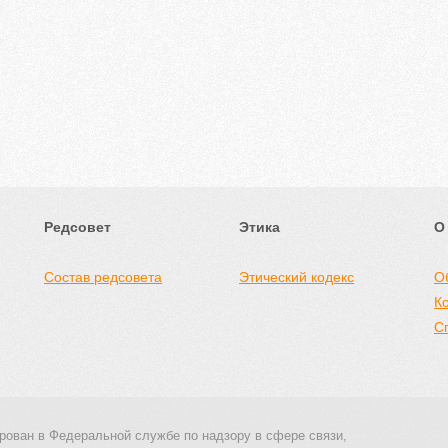
Редсовет
Этика
О
Состав редсовета
Этический кодекс
О
К
С
рован в Федеральной службе по надзору в сфере связи,