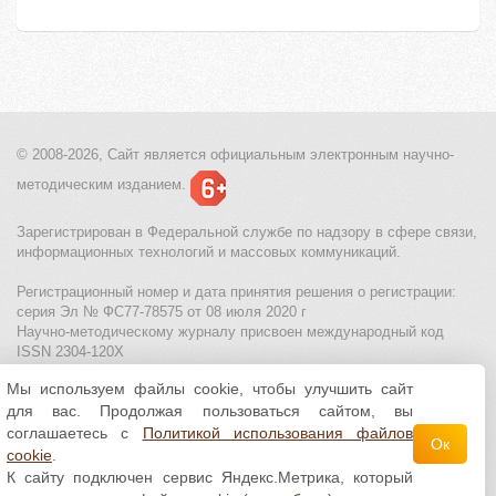
© 2008-2026, Сайт является
официальным электронным
научно-
методическим изданием.
Зарегистрирован в Федеральной службе по надзору в сфере связи,
информационных технологий и массовых коммуникаций.
Регистрационный номер и дата принятия решения о регистрации:
серия Эл № ФС77-78575 от 08 июля 2020 г
Научно-методическому журналу присвоен международный код
ISSN 2304-120X
Мы используем файлы cookie, чтобы улучшить сайт
МЦИТО
|
Школьные олимпиады и онлайн конкурсы для детей
|
для вас. Продолжая пользоваться сайтом, вы
Политика использования файлов cookie
|
Политика обработки и
защиты персональных данных
соглашаетесь с
Политикой использования файлов
Ок
cookie
.
Все материалы доступны по
лицензии Creative
К сайту подключен сервис Яндекс.Метрика, который
Commons С указанием авторства 4.0 Всемирная
.