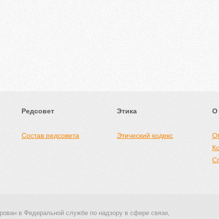
Редсовет
Этика
О
Состав редсовета
Этический кодекс
О
К
С
рован в Федеральной службе по надзору в сфере связи,