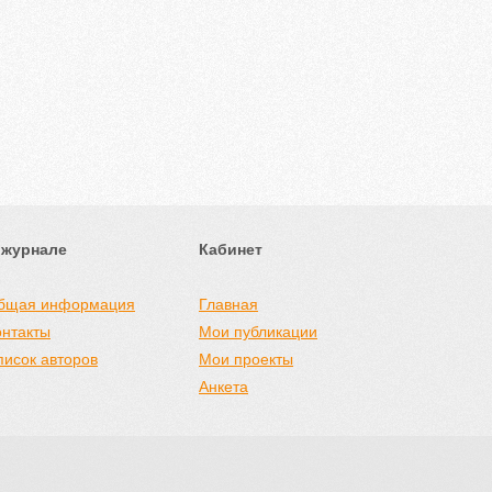
 журнале
Кабинет
бщая информация
Главная
онтакты
Мои публикации
писок авторов
Мои проекты
Анкета