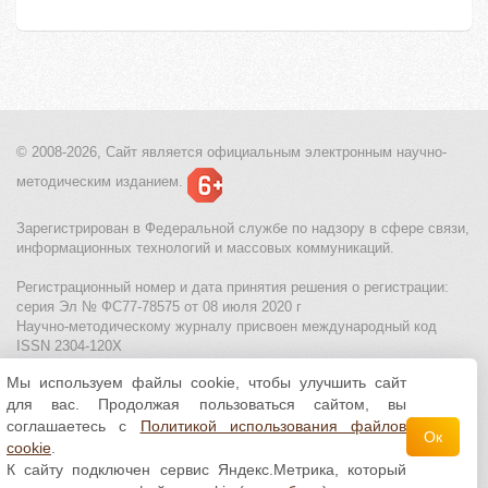
© 2008-2026, Сайт является
официальным электронным
научно-
методическим изданием.
Зарегистрирован в Федеральной службе по надзору в сфере связи,
информационных технологий и массовых коммуникаций.
Регистрационный номер и дата принятия решения о регистрации:
серия Эл № ФС77-78575 от 08 июля 2020 г
Научно-методическому журналу присвоен международный код
ISSN 2304-120X
Мы используем файлы cookie, чтобы улучшить сайт
МЦИТО
|
Школьные олимпиады и онлайн конкурсы для детей
|
для вас. Продолжая пользоваться сайтом, вы
Политика использования файлов cookie
|
Политика обработки и
защиты персональных данных
соглашаетесь с
Политикой использования файлов
Ок
cookie
.
Все материалы доступны по
лицензии Creative
К сайту подключен сервис Яндекс.Метрика, который
Commons С указанием авторства 4.0 Всемирная
.