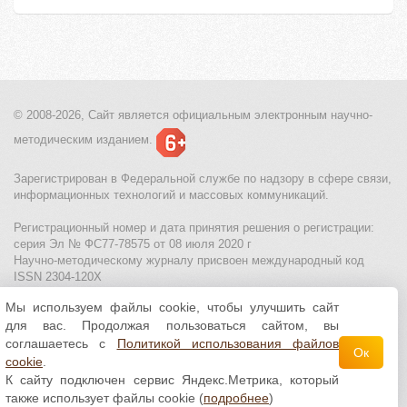
© 2008-2026, Сайт является
официальным электронным
научно-
методическим изданием.
Зарегистрирован в Федеральной службе по надзору в сфере связи,
информационных технологий и массовых коммуникаций.
Регистрационный номер и дата принятия решения о регистрации:
серия Эл № ФС77-78575 от 08 июля 2020 г
Научно-методическому журналу присвоен международный код
ISSN 2304-120X
Мы используем файлы cookie, чтобы улучшить сайт
МЦИТО
|
Школьные олимпиады и онлайн конкурсы для детей
|
для вас. Продолжая пользоваться сайтом, вы
Политика использования файлов cookie
|
Политика обработки и
защиты персональных данных
соглашаетесь с
Политикой использования файлов
Ок
cookie
.
Все материалы доступны по
лицензии Creative
К сайту подключен сервис Яндекс.Метрика, который
Commons С указанием авторства 4.0 Всемирная
.
также использует файлы cookie (
подробнее
)