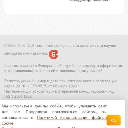
© 2008-2026, Сайт является
официальным электронным
научно-
методическим изданием.
Зарегистрирован в Федеральной службе по надзору в сфере связи,
информационных технологий и массовых коммуникаций.
Регистрационный номер и дата принятия решения о регистрации:
серия Эл № ФС77-78575 от 08 июля 2020 г
Научно-методическому журналу присвоен международный код
ISSN 2304-120X
Мы используем файлы cookie, чтобы улучшить сайт
МЦИТО
|
Школьные олимпиады и онлайн конкурсы для детей
|
для вас. Продолжая пользоваться сайтом, вы
Политика использования файлов cookie
|
Политика обработки и
защиты персональных данных
соглашаетесь с
Политикой использования файлов
Ок
cookie
.
Все материалы доступны по
лицензии Creative