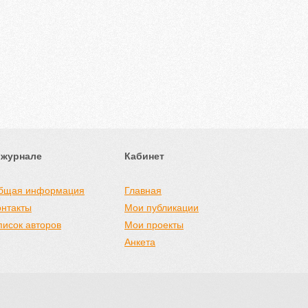
 журнале
Кабинет
бщая информация
Главная
онтакты
Мои публикации
писок авторов
Мои проекты
Анкета