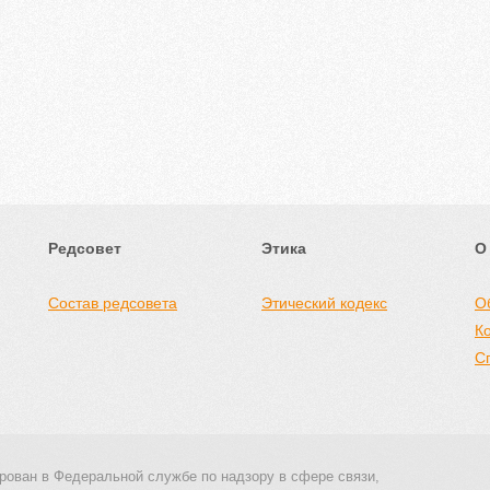
Редсовет
Этика
О
Состав редсовета
Этический кодекс
О
К
С
рован в Федеральной службе по надзору в сфере связи,