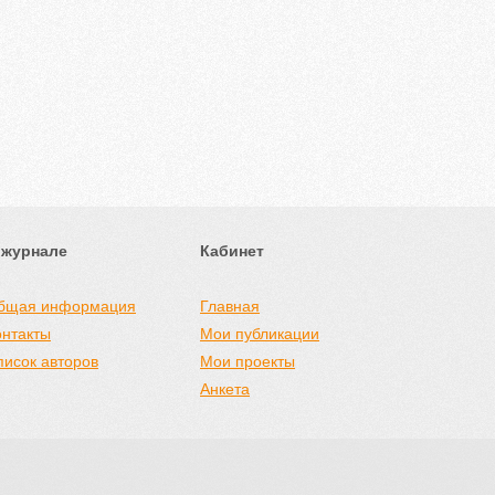
 журнале
Кабинет
бщая информация
Главная
онтакты
Мои публикации
писок авторов
Мои проекты
Анкета