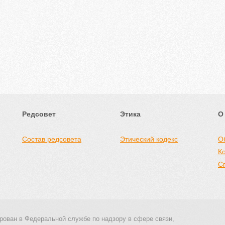
Редсовет
Этика
О
Состав редсовета
Этический кодекс
О
К
С
рован в Федеральной службе по надзору в сфере связи,