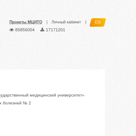
Проекты МЦИТО
|
Личный кабинет
|
EN
85856004
17171201
ударственный медицинский университет»
х болезней № 2