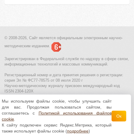
© 2008-2026, Сайт является
официальным электронным
научно-
методическим изданием.
Зарегистрирован в Федеральной службе по надзору в сфере связи,
информационных технологий и массовых коммуникаций.
Регистрационный номер и дата принятия решения о регистрации:
серия Эл № ФС77-78575 от 08 июля 2020 г
Научно-методическому журналу присвоен международный код
ISSN 2304-120X
Мы используем файлы cookie, чтобы улучшить сайт
МЦИТО
|
Школьные олимпиады и онлайн конкурсы для детей
|
для вас. Продолжая пользоваться сайтом, вы
Политика использования файлов cookie
|
Политика обработки и
защиты персональных данных
соглашаетесь с
Политикой использования файлов
Ок
cookie
.
Все материалы доступны по
лицензии Creative
К сайту подключен сервис Яндекс.Метрика, который
Commons С указанием авторства 4.0 Всемирная
.
также использует файлы cookie (
подробнее
)