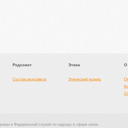
Редсовет
Этика
О
Состав редсовета
Этический кодекс
О
К
С
рован в Федеральной службе по надзору в сфере связи,