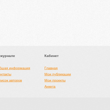
 журнале
Кабинет
бщая информация
Главная
онтакты
Мои публикации
писок авторов
Мои проекты
Анкета