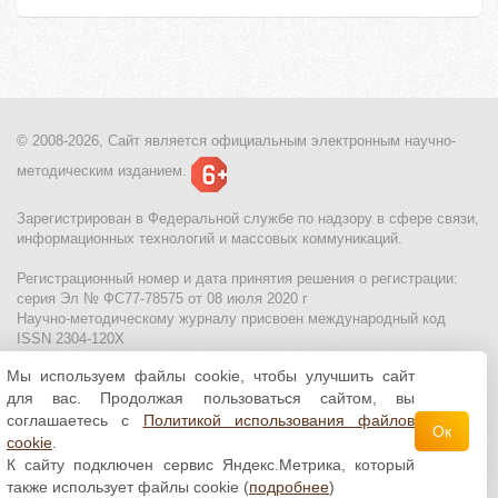
© 2008-2026, Сайт является
официальным электронным
научно-
методическим изданием.
Зарегистрирован в Федеральной службе по надзору в сфере связи,
информационных технологий и массовых коммуникаций.
Регистрационный номер и дата принятия решения о регистрации:
серия Эл № ФС77-78575 от 08 июля 2020 г
Научно-методическому журналу присвоен международный код
ISSN 2304-120X
Мы используем файлы cookie, чтобы улучшить сайт
МЦИТО
|
Школьные олимпиады и онлайн конкурсы для детей
|
для вас. Продолжая пользоваться сайтом, вы
Политика использования файлов cookie
|
Политика обработки и
защиты персональных данных
соглашаетесь с
Политикой использования файлов
Ок
cookie
.
Все материалы доступны по
лицензии Creative
К сайту подключен сервис Яндекс.Метрика, который
Commons С указанием авторства 4.0 Всемирная
.
также использует файлы cookie (
подробнее
)