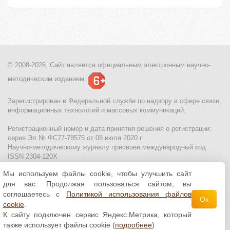
© 2008-2026, Сайт является
официальным электронным
научно-
методическим изданием.
Зарегистрирован в Федеральной службе по надзору в сфере связи,
информационных технологий и массовых коммуникаций.
Регистрационный номер и дата принятия решения о регистрации:
серия Эл № ФС77-78575 от 08 июля 2020 г
Научно-методическому журналу присвоен международный код
ISSN 2304-120X
Мы используем файлы cookie, чтобы улучшить сайт
МЦИТО
|
Школьные олимпиады и онлайн конкурсы для детей
|
для вас. Продолжая пользоваться сайтом, вы
Политика использования файлов cookie
|
Политика обработки и
защиты персональных данных
соглашаетесь с
Политикой использования файлов
Ок
cookie
.
Все материалы доступны по
лицензии Creative
К сайту подключен сервис Яндекс.Метрика, который
Commons С указанием авторства 4.0 Всемирная
.
также использует файлы cookie (
подробнее
)