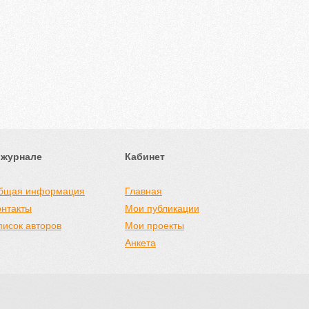
 журнале
Кабинет
бщая информация
Главная
онтакты
Мои публикации
писок авторов
Мои проекты
Анкета