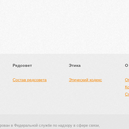
Редсовет
Этика
О
Состав редсовета
Этический кодекс
О
К
С
рован в Федеральной службе по надзору в сфере связи,