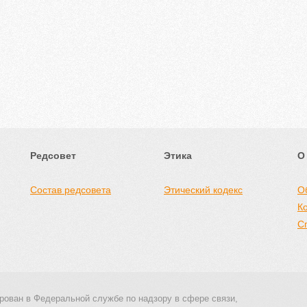
Редсовет
Этика
О
Состав редсовета
Этический кодекс
О
К
С
рован в Федеральной службе по надзору в сфере связи,