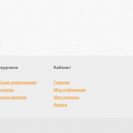
 журнале
Кабинет
бщая информация
Главная
онтакты
Мои публикации
писок авторов
Мои проекты
Анкета