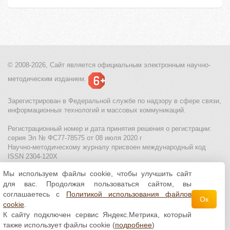
© 2008-2026, Сайт является
официальным электронным
научно-
методическим изданием.
Зарегистрирован в Федеральной службе по надзору в сфере связи,
информационных технологий и массовых коммуникаций.
Регистрационный номер и дата принятия решения о регистрации:
серия Эл № ФС77-78575 от 08 июля 2020 г
Научно-методическому журналу присвоен международный код
ISSN 2304-120X
Мы используем файлы cookie, чтобы улучшить сайт
МЦИТО
|
Школьные олимпиады и онлайн конкурсы для детей
|
для вас. Продолжая пользоваться сайтом, вы
Политика использования файлов cookie
|
Политика обработки и
защиты персональных данных
соглашаетесь с
Политикой использования файлов
Ок
cookie
.
Все материалы доступны по
лицензии Creative
К сайту подключен сервис Яндекс.Метрика, который
Commons С указанием авторства 4.0 Всемирная
.
также использует файлы cookie (
подробнее
)