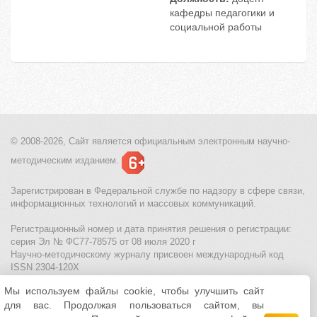
кафедры педагогики и
социальной работы
© 2008-2026, Сайт является
официальным электронным
научно-
методическим изданием.
Зарегистрирован в Федеральной службе по надзору в сфере связи,
информационных технологий и массовых коммуникаций.
Регистрационный номер и дата принятия решения о регистрации:
серия Эл № ФС77-78575 от 08 июля 2020 г
Научно-методическому журналу присвоен международный код
ISSN 2304-120X
Мы используем файлы cookie, чтобы улучшить сайт
МЦИТО
|
Школьные олимпиады и онлайн конкурсы для детей
|
для вас. Продолжая пользоваться сайтом, вы
Политика использования файлов cookie
|
Политика обработки и