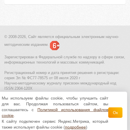
© 2008-2026, Сайт является
официальным электронным
научно-
методическим изданием.
Зарегистрирован в Федеральной службе по надзору в сфере связи,
информационных технологий и массовых коммуникаций.
Регистрационный номер и дата принятия решения о регистрации:
серия Эл № ФС77-78575 от 08 июля 2020 г
Научно-методическому журналу присвоен международный код
ISSN 2304-120X
Мы используем файлы cookie, чтобы улучшить сайт
МЦИТО
|
Школьные олимпиады и онлайн конкурсы для детей
|
для вас. Продолжая пользоваться сайтом, вы
Политика использования файлов cookie
|
Политика обработки и
защиты персональных данных
соглашаетесь с
Политикой использования файлов
Ок
cookie
.
Все материалы доступны по
лицензии Creative
К сайту подключен сервис Яндекс.Метрика, который
Commons С указанием авторства 4.0 Всемирная
.
также использует файлы cookie (
подробнее
)