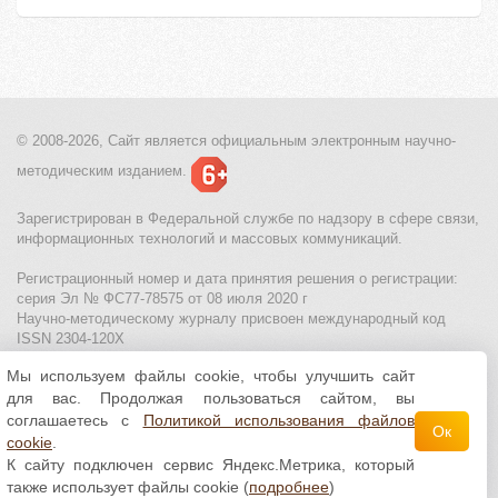
© 2008-2026, Сайт является
официальным электронным
научно-
методическим изданием.
Зарегистрирован в Федеральной службе по надзору в сфере связи,
информационных технологий и массовых коммуникаций.
Регистрационный номер и дата принятия решения о регистрации:
серия Эл № ФС77-78575 от 08 июля 2020 г
Научно-методическому журналу присвоен международный код
ISSN 2304-120X
Мы используем файлы cookie, чтобы улучшить сайт
МЦИТО
|
Школьные олимпиады и онлайн конкурсы для детей
|
для вас. Продолжая пользоваться сайтом, вы
Политика использования файлов cookie
|
Политика обработки и
защиты персональных данных
соглашаетесь с
Политикой использования файлов
Ок
cookie
.
Все материалы доступны по
лицензии Creative
К сайту подключен сервис Яндекс.Метрика, который
Commons С указанием авторства 4.0 Всемирная
.
также использует файлы cookie (
подробнее
)