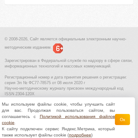
© 2008-2026, Сайт является
официальным электронным
научно-
методическим изданием.
Зарегистрирован в Федеральной службе по надзору в сфере связи,
информационных технологий и массовых коммуникаций.
Регистрационный номер и дата принятия решения о регистрации:
серия Эл № ФС77-78575 от 08 июля 2020 г
Научно-методическому журналу присвоен международный код
ISSN 2304-120X
Мы используем файлы cookie, чтобы улучшить сайт
МЦИТО
|
Школьные олимпиады и онлайн конкурсы для детей
|
для вас. Продолжая пользоваться сайтом, вы
Политика использования файлов cookie
|
Политика обработки и
защиты персональных данных
соглашаетесь с
Политикой использования файлов
Ок
cookie
.
Все материалы доступны по
лицензии Creative
К сайту подключен сервис Яндекс.Метрика, который
Commons С указанием авторства 4.0 Всемирная
.
также использует файлы cookie (
подробнее
)