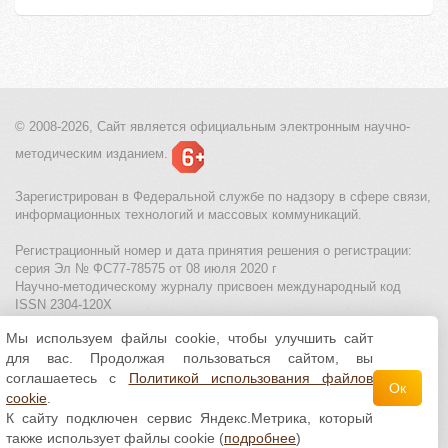
© 2008-2026, Сайт является
официальным электронным
научно-
методическим изданием.
Зарегистрирован в Федеральной службе по надзору в сфере связи,
информационных технологий и массовых коммуникаций.
Регистрационный номер и дата принятия решения о регистрации:
серия Эл № ФС77-78575 от 08 июля 2020 г
Научно-методическому журналу присвоен международный код
ISSN 2304-120X
Мы используем файлы cookie, чтобы улучшить сайт
МЦИТО
|
Школьные олимпиады и онлайн конкурсы для детей
|
для вас. Продолжая пользоваться сайтом, вы
Политика использования файлов cookie
|
Политика обработки и
защиты персональных данных
соглашаетесь с
Политикой использования файлов
Ок
cookie
.
Все материалы доступны по
лицензии Creative
К сайту подключен сервис Яндекс.Метрика, который
Commons С указанием авторства 4.0 Всемирная
.
также использует файлы cookie (
подробнее
)