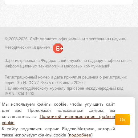
© 2008-2026, Сайт является
официальным электронным
научно-
методическим изданием.
Зарегистрирован в Федеральной службе по надзору в сфере связи,
информационных технологий и массовых коммуникаций.
Регистрационный номер и дата принятия решения о регистрации:
серия Эл № ФС77-78575 от 08 июля 2020 г
Научно-методическому журналу присвоен международный код
ISSN 2304-120X
Мы используем файлы cookie, чтобы улучшить сайт
МЦИТО
|
Школьные олимпиады и онлайн конкурсы для детей
|
для вас. Продолжая пользоваться сайтом, вы
Политика использования файлов cookie
|
Политика обработки и
защиты персональных данных
соглашаетесь с
Политикой использования файлов
Ок
cookie
.
Все материалы доступны по
лицензии Creative
К сайту подключен сервис Яндекс.Метрика, который
Commons С указанием авторства 4.0 Всемирная
.
также использует файлы cookie (
подробнее
)