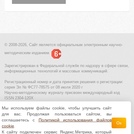
© 2008-2026, Сайт является
официальным электронным
научно-
методическим изданием.
Зарегистрирован в Федеральной службе по надзору в сфере связи,
информационных технологий и массовых коммуникаций.
Регистрационный номер и дата принятия решения о регистрации:
серия Эл № ФС77-78575 от 08 июля 2020 г
Научно-методическому журналу присвоен международный код
ISSN 2304-120X
Мы используем файлы cookie, чтобы улучшить сайт
МЦИТО
|
Школьные олимпиады и онлайн конкурсы для детей
|
для вас. Продолжая пользоваться сайтом, вы
Политика использования файлов cookie
|
Политика обработки и
защиты персональных данных
соглашаетесь с
Политикой использования файлов
Ок
cookie
.
Все материалы доступны по
лицензии Creative
К сайту подключен сервис Яндекс.Метрика, который