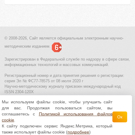
© 2008-2026, Сайт является
официальным электронным
научно-
методическим изданием.
Зарегистрирован в Федеральной службе по надзору в сфере связи,
информационных технологий и массовых коммуникаций.
Регистрационный номер и дата принятия решения о регистрации:
серия Эл № ФС77-78575 от 08 июля 2020 г
Научно-методическому журналу присвоен международный код
ISSN 2304-120X
Мы используем файлы cookie, чтобы улучшить сайт
МЦИТО
|
Школьные олимпиады и онлайн конкурсы для детей
|
для вас. Продолжая пользоваться сайтом, вы
Политика использования файлов cookie
|
Политика обработки и
защиты персональных данных
соглашаетесь с
Политикой использования файлов
Ок
cookie
.
Все материалы доступны по
лицензии Creative
К сайту подключен сервис Яндекс.Метрика, который
Commons С указанием авторства 4.0 Всемирная
.
также использует файлы cookie (
подробнее
)