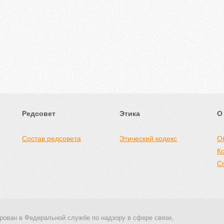
Редсовет
Этика
О
Состав редсовета
Этический кодекс
О
К
С
рован в Федеральной службе по надзору в сфере связи,