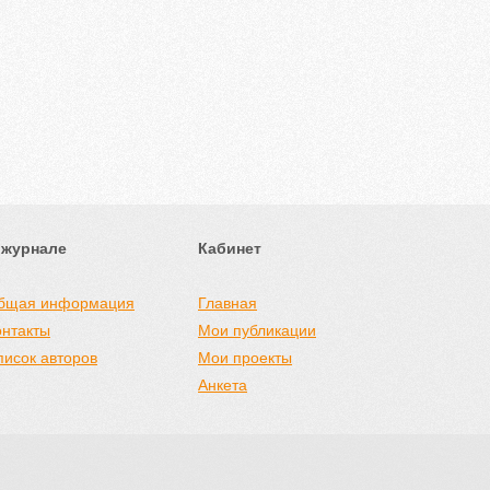
 журнале
Кабинет
бщая информация
Главная
онтакты
Мои публикации
писок авторов
Мои проекты
Анкета