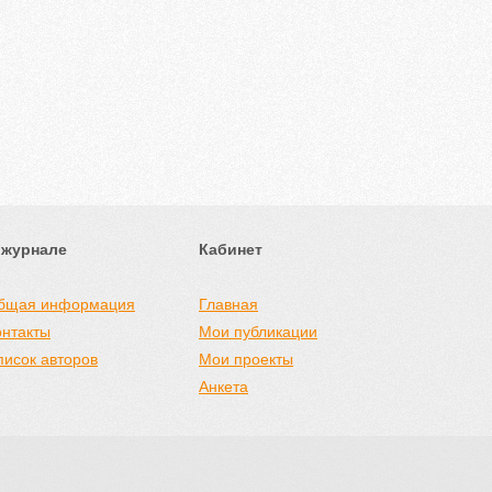
 журнале
Кабинет
бщая информация
Главная
онтакты
Мои публикации
писок авторов
Мои проекты
Анкета