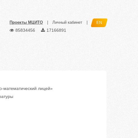
Проекты МЦИТО
|
Личный кабинет
|
EN
85834456
17166891
о-математический лицей»
ратуры