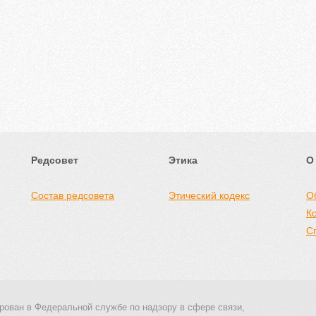
Редсовет
Этика
О
Состав редсовета
Этический кодекс
О
К
С
рован в Федеральной службе по надзору в сфере связи,