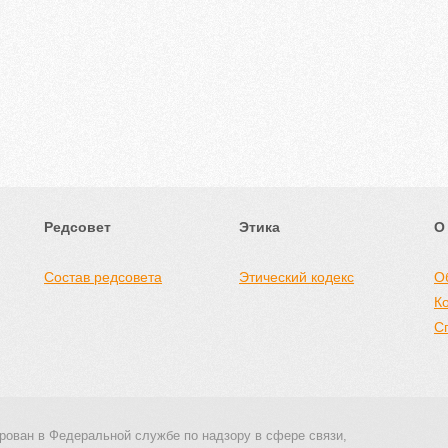
Редсовет
Этика
О
Состав редсовета
Этический кодекс
О
К
С
рован в Федеральной службе по надзору в сфере связи,