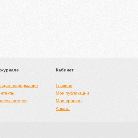
 журнале
Кабинет
бщая информация
Главная
онтакты
Мои публикации
писок авторов
Мои проекты
Анкета