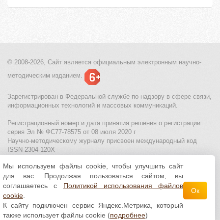
© 2008-2026, Сайт является
официальным электронным
научно-
методическим изданием.
Зарегистрирован в Федеральной службе по надзору в сфере связи,
информационных технологий и массовых коммуникаций.
Регистрационный номер и дата принятия решения о регистрации:
серия Эл № ФС77-78575 от 08 июля 2020 г
Научно-методическому журналу присвоен международный код
ISSN 2304-120X
Мы используем файлы cookie, чтобы улучшить сайт
МЦИТО
|
Школьные олимпиады и онлайн конкурсы для детей
|
для вас. Продолжая пользоваться сайтом, вы
Политика использования файлов cookie
|
Политика обработки и
защиты персональных данных
соглашаетесь с
Политикой использования файлов
Ок
cookie
.
Все материалы доступны по
лицензии Creative
К сайту подключен сервис Яндекс.Метрика, который
Commons С указанием авторства 4.0 Всемирная
.
также использует файлы cookie (
подробнее
)