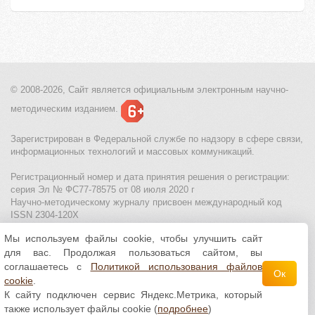
© 2008-2026, Сайт является
официальным электронным
научно-
методическим изданием.
Зарегистрирован в Федеральной службе по надзору в сфере связи,
информационных технологий и массовых коммуникаций.
Регистрационный номер и дата принятия решения о регистрации:
серия Эл № ФС77-78575 от 08 июля 2020 г
Научно-методическому журналу присвоен международный код
ISSN 2304-120X
Мы используем файлы cookie, чтобы улучшить сайт
МЦИТО
|
Школьные олимпиады и онлайн конкурсы для детей
|
для вас. Продолжая пользоваться сайтом, вы
Политика использования файлов cookie
|
Политика обработки и
защиты персональных данных
соглашаетесь с
Политикой использования файлов
Ок
cookie
.
Все материалы доступны по
лицензии Creative
К сайту подключен сервис Яндекс.Метрика, который
Commons С указанием авторства 4.0 Всемирная
.
также использует файлы cookie (
подробнее
)