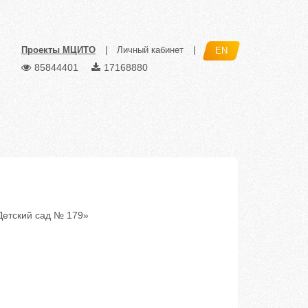
Проекты МЦИТО
|
Личный кабинет
|
EN
85844401
17168880
етский сад № 179»