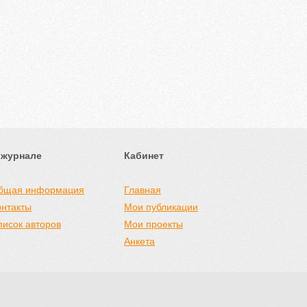
 журнале
Кабинет
бщая информация
Главная
онтакты
Мои публикации
писок авторов
Мои проекты
Анкета