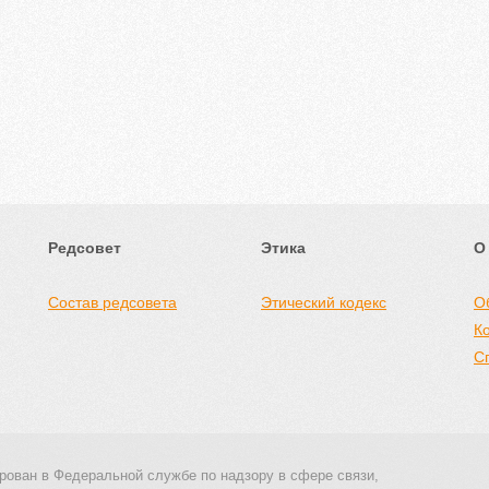
Редсовет
Этика
О
Состав редсовета
Этический кодекс
О
К
С
рован в Федеральной службе по надзору в сфере связи,