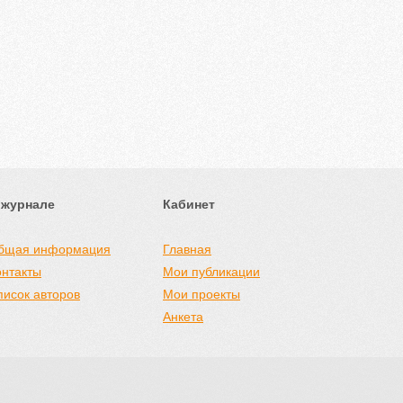
 журнале
Кабинет
бщая информация
Главная
онтакты
Мои публикации
писок авторов
Мои проекты
Анкета