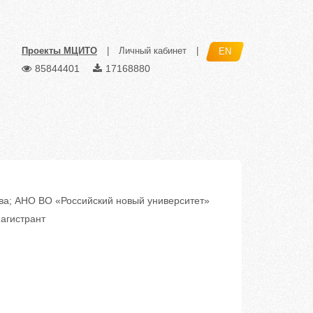
Проекты МЦИТО
|
Личный кабинет
|
EN
85844401
17168880
а; АНО ВО «Российский новый университет»
агистрант