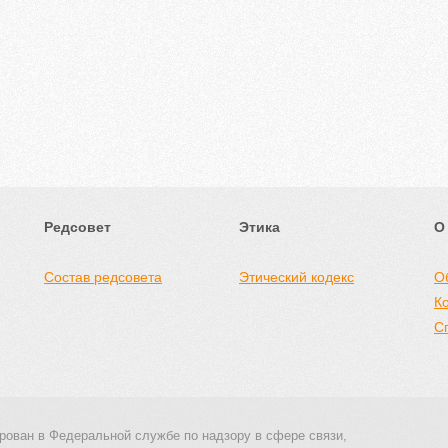
Редсовет
Этика
О
Состав редсовета
Этический кодекс
О
К
С
рован в Федеральной службе по надзору в сфере связи,