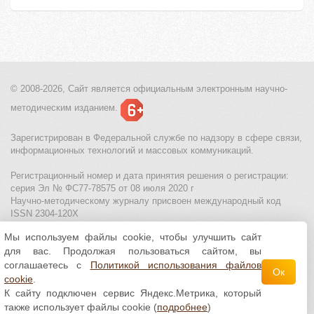
© 2008-2026, Сайт является
официальным электронным
научно-
методическим изданием.
Зарегистрирован в Федеральной службе по надзору в сфере связи,
информационных технологий и массовых коммуникаций.
Регистрационный номер и дата принятия решения о регистрации:
серия Эл № ФС77-78575 от 08 июля 2020 г
Научно-методическому журналу присвоен международный код
ISSN 2304-120X
Мы используем файлы cookie, чтобы улучшить сайт
МЦИТО
|
Школьные олимпиады и онлайн конкурсы для детей
|
для вас. Продолжая пользоваться сайтом, вы
Политика использования файлов cookie
|
Политика обработки и
защиты персональных данных
соглашаетесь с
Политикой использования файлов
Ок
cookie
.
Все материалы доступны по
лицензии Creative
К сайту подключен сервис Яндекс.Метрика, который
Commons С указанием авторства 4.0 Всемирная
.
также использует файлы cookie (
подробнее
)