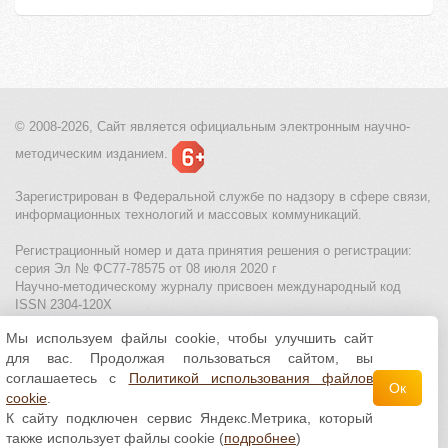
© 2008-2026, Сайт является
официальным электронным
научно-
методическим изданием.
Зарегистрирован в Федеральной службе по надзору в сфере связи,
информационных технологий и массовых коммуникаций.
Регистрационный номер и дата принятия решения о регистрации:
серия Эл № ФС77-78575 от 08 июля 2020 г
Научно-методическому журналу присвоен международный код
ISSN 2304-120X
Мы используем файлы cookie, чтобы улучшить сайт
МЦИТО
|
Школьные олимпиады и онлайн конкурсы для детей
|
для вас. Продолжая пользоваться сайтом, вы
Политика использования файлов cookie
|
Политика обработки и
защиты персональных данных
соглашаетесь с
Политикой использования файлов
Ок
cookie
.
Все материалы доступны по
лицензии Creative
К сайту подключен сервис Яндекс.Метрика, который
Commons С указанием авторства 4.0 Всемирная
.
также использует файлы cookie (
подробнее
)