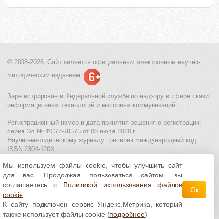
© 2008-2026, Сайт является
официальным электронным
научно-
методическим изданием.
Зарегистрирован в Федеральной службе по надзору в сфере связи,
информационных технологий и массовых коммуникаций.
Регистрационный номер и дата принятия решения о регистрации:
серия Эл № ФС77-78575 от 08 июля 2020 г
Научно-методическому журналу присвоен международный код
ISSN 2304-120X
Мы используем файлы cookie, чтобы улучшить сайт
МЦИТО
|
Школьные олимпиады и онлайн конкурсы для детей
|
для вас. Продолжая пользоваться сайтом, вы
Политика использования файлов cookie
|
Политика обработки и
защиты персональных данных
соглашаетесь с
Политикой использования файлов
Ок
cookie
.
Все материалы доступны по
лицензии Creative
К сайту подключен сервис Яндекс.Метрика, который
Commons С указанием авторства 4.0 Всемирная
.
также использует файлы cookie (
подробнее
)