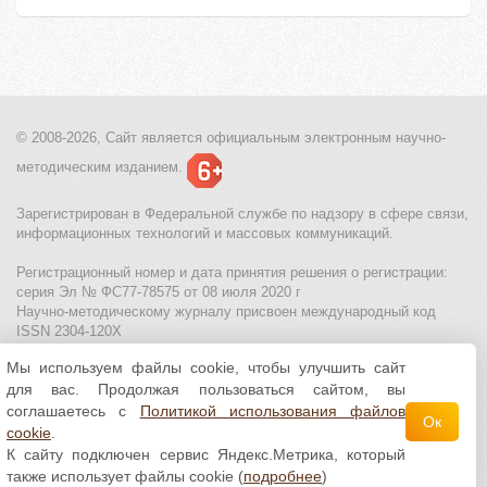
© 2008-2026, Сайт является
официальным электронным
научно-
методическим изданием.
Зарегистрирован в Федеральной службе по надзору в сфере связи,
информационных технологий и массовых коммуникаций.
Регистрационный номер и дата принятия решения о регистрации:
серия Эл № ФС77-78575 от 08 июля 2020 г
Научно-методическому журналу присвоен международный код
ISSN 2304-120X
Мы используем файлы cookie, чтобы улучшить сайт
МЦИТО
|
Школьные олимпиады и онлайн конкурсы для детей
|
для вас. Продолжая пользоваться сайтом, вы
Политика использования файлов cookie
|
Политика обработки и
защиты персональных данных
соглашаетесь с
Политикой использования файлов
Ок
cookie
.
Все материалы доступны по
лицензии Creative
К сайту подключен сервис Яндекс.Метрика, который
Commons С указанием авторства 4.0 Всемирная
.
также использует файлы cookie (
подробнее
)