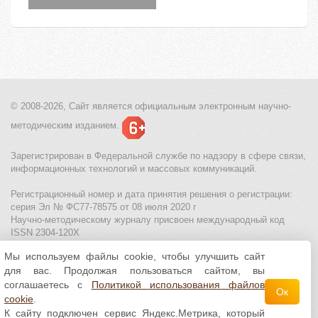
© 2008-2026, Сайт является
официальным электронным
научно-
методическим изданием.
Зарегистрирован в Федеральной службе по надзору в сфере связи,
информационных технологий и массовых коммуникаций.
Регистрационный номер и дата принятия решения о регистрации:
серия Эл № ФС77-78575 от 08 июля 2020 г
Научно-методическому журналу присвоен международный код
ISSN 2304-120X
Мы используем файлы cookie, чтобы улучшить сайт
МЦИТО
|
Школьные олимпиады и онлайн конкурсы для детей
|
для вас. Продолжая пользоваться сайтом, вы
Политика использования файлов cookie
|
Политика обработки и
защиты персональных данных
соглашаетесь с
Политикой использования файлов
Ок
cookie
.
Все материалы доступны по
лицензии Creative
К сайту подключен сервис Яндекс.Метрика, который