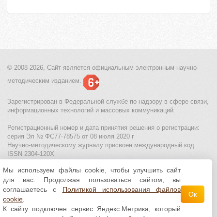
© 2008-2026, Сайт является
официальным электронным
научно-
методическим изданием.
Зарегистрирован в Федеральной службе по надзору в сфере связи,
информационных технологий и массовых коммуникаций.
Регистрационный номер и дата принятия решения о регистрации:
серия Эл № ФС77-78575 от 08 июля 2020 г
Научно-методическому журналу присвоен международный код
ISSN 2304-120X
Мы используем файлы cookie, чтобы улучшить сайт
МЦИТО
|
Школьные олимпиады и онлайн конкурсы для детей
|
для вас. Продолжая пользоваться сайтом, вы
Политика использования файлов cookie
|
Политика обработки и
защиты персональных данных
соглашаетесь с
Политикой использования файлов
Ок
cookie
.
Все материалы доступны по
лицензии Creative
К сайту подключен сервис Яндекс.Метрика, который
Commons С указанием авторства 4.0 Всемирная
.