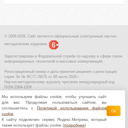
© 2008-2026, Сайт является
официальным электронным
научно-
методическим изданием.
Зарегистрирован в Федеральной службе по надзору в сфере связи,
информационных технологий и массовых коммуникаций.
Регистрационный номер и дата принятия решения о регистрации:
серия Эл № ФС77-78575 от 08 июля 2020 г
Научно-методическому журналу присвоен международный код
ISSN 2304-120X
Мы используем файлы cookie, чтобы улучшить сайт
МЦИТО
|
Школьные олимпиады и онлайн конкурсы для детей
|
для вас. Продолжая пользоваться сайтом, вы
Политика использования файлов cookie
|
Политика обработки и
защиты персональных данных
соглашаетесь с
Политикой использования файлов
Ок
cookie
.
Все материалы доступны по
лицензии Creative
К сайту подключен сервис Яндекс.Метрика, который
Commons С указанием авторства 4.0 Всемирная
.
также использует файлы cookie (
подробнее
)