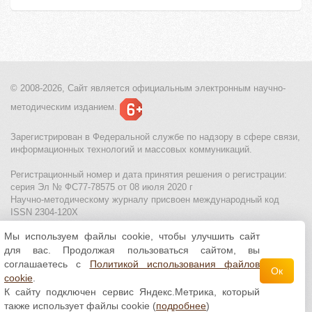
© 2008-2026, Сайт является
официальным электронным
научно-
методическим изданием.
Зарегистрирован в Федеральной службе по надзору в сфере связи,
информационных технологий и массовых коммуникаций.
Регистрационный номер и дата принятия решения о регистрации:
серия Эл № ФС77-78575 от 08 июля 2020 г
Научно-методическому журналу присвоен международный код
ISSN 2304-120X
Мы используем файлы cookie, чтобы улучшить сайт
МЦИТО
|
Школьные олимпиады и онлайн конкурсы для детей
|
для вас. Продолжая пользоваться сайтом, вы
Политика использования файлов cookie
|
Политика обработки и
защиты персональных данных
соглашаетесь с
Политикой использования файлов
Ок
cookie
.
Все материалы доступны по
К сайту подключен сервис Яндекс.Метрика, который
лицензии Creative Commons С указанием авторства 4.0 Всемирная
.
также использует файлы cookie (
подробнее
)