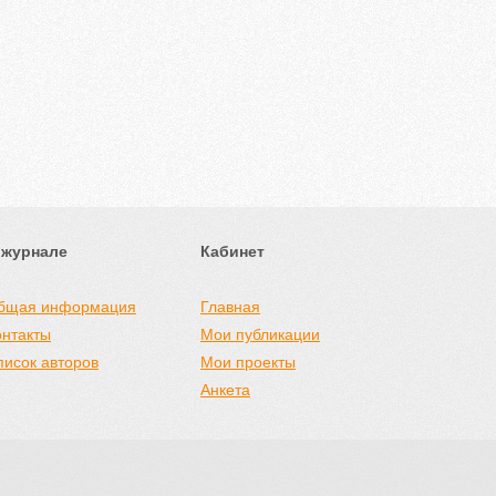
 журнале
Кабинет
бщая информация
Главная
онтакты
Мои публикации
писок авторов
Мои проекты
Анкета