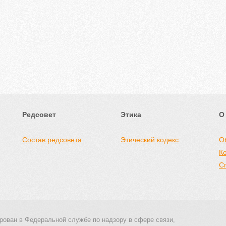
Редсовет
Этика
О
Состав редсовета
Этический кодекс
О
К
С
рован в Федеральной службе по надзору в сфере связи,