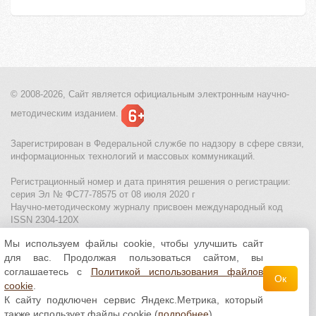
© 2008-2026, Сайт является
официальным электронным
научно-
методическим изданием.
Зарегистрирован в Федеральной службе по надзору в сфере связи,
информационных технологий и массовых коммуникаций.
Регистрационный номер и дата принятия решения о регистрации:
серия Эл № ФС77-78575 от 08 июля 2020 г
Научно-методическому журналу присвоен международный код
ISSN 2304-120X
Мы используем файлы cookie, чтобы улучшить сайт
МЦИТО
|
Школьные олимпиады и онлайн конкурсы для детей
|
для вас. Продолжая пользоваться сайтом, вы
Политика использования файлов cookie
|
Политика обработки и
защиты персональных данных
соглашаетесь с
Политикой использования файлов
Ок
cookie
.
Все материалы доступны по
лицензии Creative
К сайту подключен сервис Яндекс.Метрика, который
Commons С указанием авторства 4.0 Всемирная
.
также использует файлы cookie (
подробнее
)