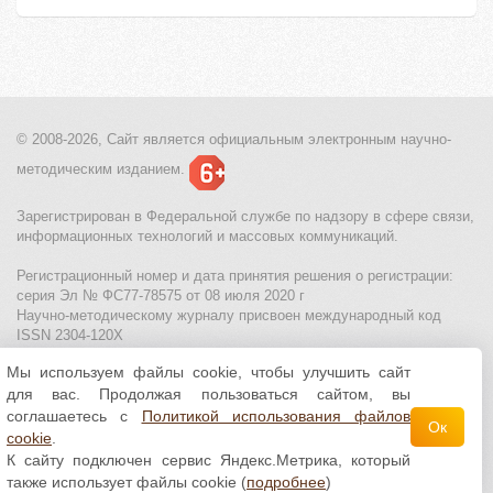
© 2008-2026, Сайт является
официальным электронным
научно-
методическим изданием.
Зарегистрирован в Федеральной службе по надзору в сфере связи,
информационных технологий и массовых коммуникаций.
Регистрационный номер и дата принятия решения о регистрации:
серия Эл № ФС77-78575 от 08 июля 2020 г
Научно-методическому журналу присвоен международный код
ISSN 2304-120X
Мы используем файлы cookie, чтобы улучшить сайт
МЦИТО
|
Школьные олимпиады и онлайн конкурсы для детей
|
для вас. Продолжая пользоваться сайтом, вы
Политика использования файлов cookie
|
Политика обработки и
защиты персональных данных
соглашаетесь с
Политикой использования файлов
Ок
cookie
.
Все материалы доступны по
лицензии Creative
К сайту подключен сервис Яндекс.Метрика, который
Commons С указанием авторства 4.0 Всемирная
.
также использует файлы cookie (
подробнее
)