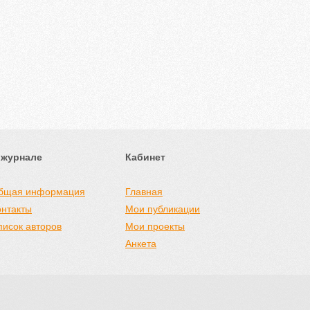
 журнале
Кабинет
бщая информация
Главная
онтакты
Мои публикации
писок авторов
Мои проекты
Анкета