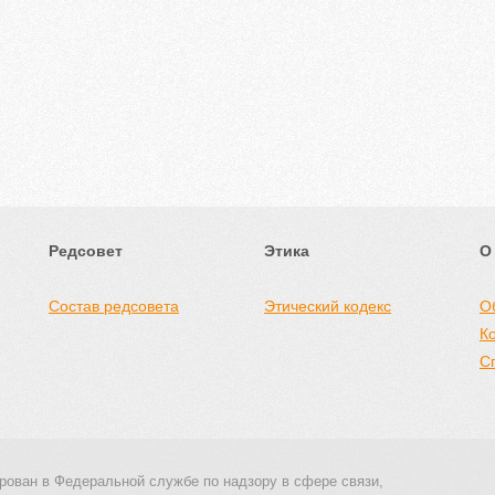
Редсовет
Этика
О
Состав редсовета
Этический кодекс
О
К
С
рован в Федеральной службе по надзору в сфере связи,