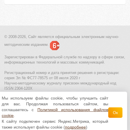
© 2008-2026, Сайт является
официальным электронным
научно-
методическим изданием.
Зарегистрирован в Федеральной службе по надзору в сфере связи,
информационных технологий и массовых коммуникаций.
Регистрационный номер и дата принятия решения о регистрации:
серия Эл № ФС77-78575 от 08 июля 2020 г
Научно-методическому журналу присвоен международный код
ISSN 2304-120X
Мы используем файлы cookie, чтобы улучшить сайт
МЦИТО
|
Школьные олимпиады и онлайн конкурсы для детей
|
для вас. Продолжая пользоваться сайтом, вы
Политика использования файлов cookie
|
Политика обработки и
защиты персональных данных
соглашаетесь с
Политикой использования файлов
Ок
cookie
.
Все материалы доступны по
лицензии Creative
К сайту подключен сервис Яндекс.Метрика, который
Commons С указанием авторства 4.0 Всемирная
.
также использует файлы cookie (
подробнее
)