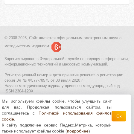
© 2008-2026, Сайт является
официальным электронным
научно-
методическим изданием.
Зарегистрирован в Федеральной службе по надзору в сфере связи,
информационных технологий и массовых коммуникаций.
Регистрационный номер и дата принятия решения о регистрации:
серия Эл № ФС77-78575 от 08 июля 2020 г
Научно-методическому журналу присвоен международный код
ISSN 2304-120X
Мы используем файлы cookie, чтобы улучшить сайт
МЦИТО
|
Школьные олимпиады и онлайн конкурсы для детей
|
для вас. Продолжая пользоваться сайтом, вы
Политика использования файлов cookie
|
Политика обработки и
защиты персональных данных
соглашаетесь с
Политикой использования файлов
Ок
cookie
.
Все материалы доступны по
лицензии Creative
К сайту подключен сервис Яндекс.Метрика, который
Commons С указанием авторства 4.0 Всемирная
.
также использует файлы cookie (
подробнее
)